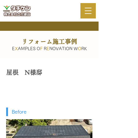
リフォーム施工事例
E
X
AMPLES O
F
R
E
NOVATION W
O
RK
屋根 N様邸
Before