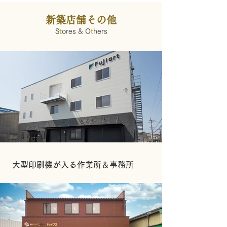
新築店舗その他
S
t
ores & O
t
hers
大型印刷機が入る作業所＆事務所