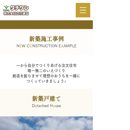
新築施工事例
N
E
W C
O
NSTRUCTION E
X
AMPLE
一から自分でつくりあげる注文住宅
​唯一無二のいえづくり
​創造を膨らませて理想のおうちを一緒に
つくっていきましょう♪
新築戸建て
D
e
tached H
o
use