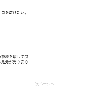
り口を広げたい。
の花壇を壊して開
も足元が光り安心
次ページへ