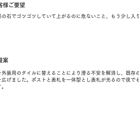
客様ご要望
然の石でゴツゴツしていて上がるのに危ないこと、もう少し入
提案
を外装用のタイルに替えることにより滑る不安を解消し、既存
を広げました。ポストと表札を一体型とし表札が光るので夜で
す。