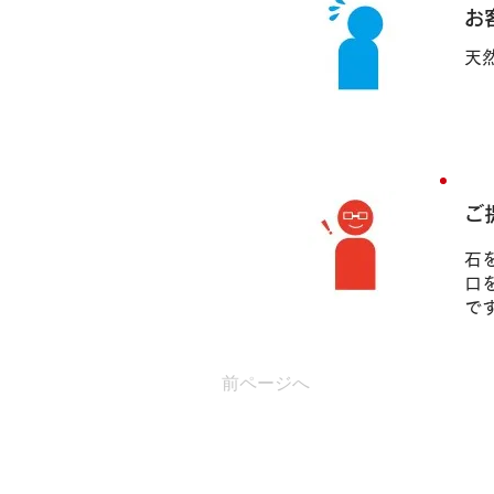
お
天
ご
石
口
で
前ページへ