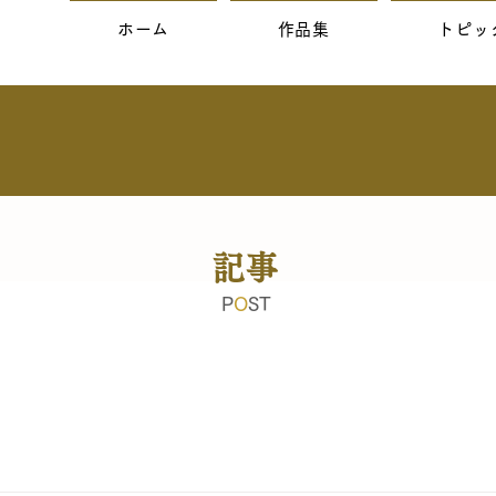
ホーム
作品集
トピッ
記事
P
O
ST