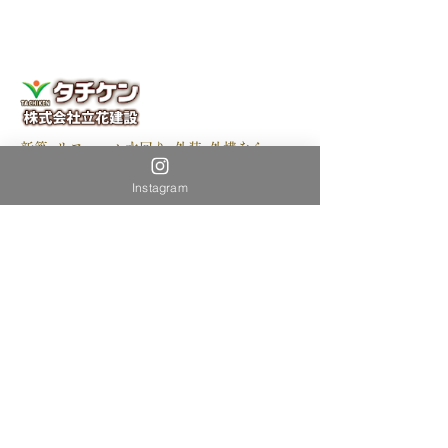
引渡し
今年も小学生の稲作授業
新築･リフォーム水回り･外装･外構なら
～田植え編～
福岡糟屋郡の株式会社立花建設
〒811-0101
Instagram
福岡県糟屋郡新宮町大字原上1793番地1
TEL:
092-962-3624
FAX:
092-962-3490
ホーム
作品
新築施工事例
リフォーム施工事例
トピックス
ただいま施行中
タチケンの日々
会社案内
概要