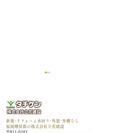
引渡し
今年も小学生の稲作授業
新築･リフォーム水回り･外装･外構なら
～田植え編～
福岡糟屋郡の株式会社立花建設
〒811-0101