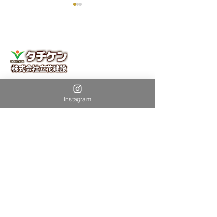
引渡し
今年も小学生の稲作授業
新築･リフォーム水回り･外装･外構なら
～田植え編～
福岡糟屋郡の株式会社立花建設
Instagram
〒811-0101
福岡県糟屋郡新宮町大字原上1793番地1
TEL:
092-962-3624
FAX:
092-962-3490
ホーム
作品
新築施工事例
リフォーム施工事例
トピックス
ただいま施行中
タチケンの日々
会社案内